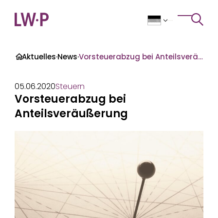
Zum Inhalt
>
Toggle 
·
Aktuelles
·
News
·
Vorsteuerabzug bei Anteilsveräußerung
05.06.2020
Steuern
Vorsteuerabzug bei
Anteilsveräußerung