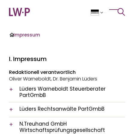
Zum Inhalt
>
Toggle 
·
Impressum
I. Impressum
Redaktionell verantwortlich
Oliver Warneboldt, Dr. Benjamin Lüders
Lüders Warneboldt Steuerberater
PartGmbB
Lüders Warneboldt Steuerberater PartGmbB
Lüders Rechtsanwälte PartGmbB
Zum Blauen See 5
31275 Lehrte
N.Treuhand GmbH
Lüders Rechtsanwälte PartGmbB
Partnerschaftregister: PR 100355
Wirtschaftsprüfungsgesellschaft
Zum Blauen See 5