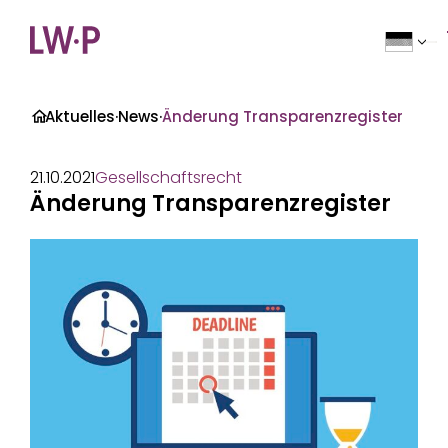
Zum Inhalt
>
·
Aktuelles
·
News
·
Änderung Transparenzregister
21.10.2021
Gesellschaftsrecht
Änderung Transparenzregister