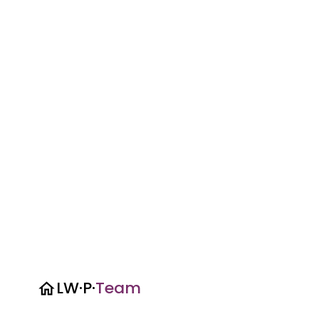
LW·P
·
Team