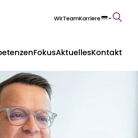
Wir
Team
Karriere
>
etenzen
Fokus
Aktuelles
Kontakt