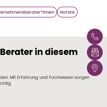
ternehmensberater*innen
Notare
Hannove
+49 51
54358
0
Berater in diesem
info@l
warne
Hannove
Loeben
37
nden. Mit Erfahrung und Fachwissen sorgen
chtig.